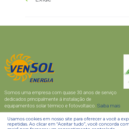
Somos uma empresa com quase 30 anos de serviço
dedicados principalmente á instalação de
equipamentos solar térmico e fotovoltaico.
Saiba mais
Usamos cookies em nosso site para oferecer a você a expe
repetidas. Ao clicar em “Aceitar tudo”, você concorda com
2022 © Vensol Energias Renováveis Lda. | Desenvolvido por
Lusodados
|
Pol