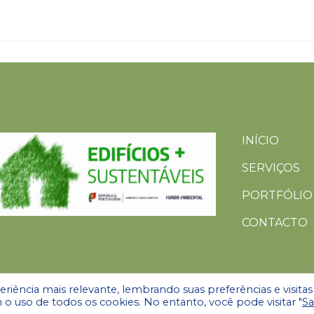
INÍCIO
SERVIÇOS
PORTFÓLIO
CONTACTO
riência mais relevante, lembrando suas preferências e visitas
 o uso de todos os cookies. No entanto, você pode visitar "
Sa
ítica de Privacidade