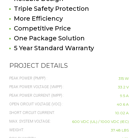
Triple Safety Protection
More Efficiency
Competitive Price
One Package Solution
5 Year Standard Warranty
PROJECT DETAILS
PEAK POWER (PMPP) :
315 W
PEAK POWER VOLTAGE (VMPP) :
33.2 V
PEAK POWER CURRENT (IMPP) :
9.5 A
OPEN CIRCUIT VOLTAGE (VOC) :
40.6 A
SHORT CIRCUIT CURRENT:
10.02 A
MAX. SYSTEM VOLTAGE:
600 VDC (UL) / 1000 VDC (IEC)
WEIGHT:
37.48 LBS